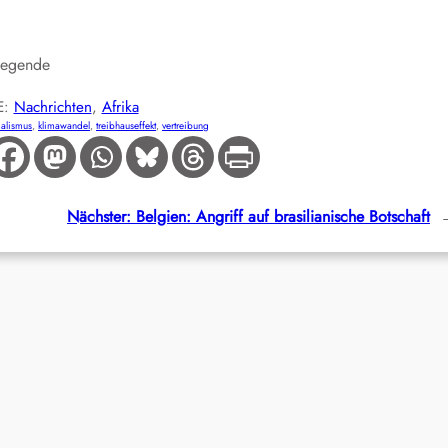
dlegende
E:
Nachrichten
, 
Afrika
ialismus
, 
klimawandel
, 
treibhauseffekt
, 
vertreibung
Nächster:
Belgien: Angriff auf brasilianische Botschaft