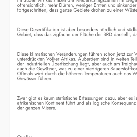
Im Süden Afrikas sinken die Niederschlagszahlen im Gegen
offensichtlich, mehr Dürren, weniger Ernten und sinkender 
fortgeschritten, dass ganze Gebiete drohen zu einer Wüst
Diese Desertifikation ist aber besonders nördlich und südl
Gebiet, dass das zigfache der Fläche der BRD darstellt, d
Diese klimatischen Veränderungen führen schon jetzt zur
unterdrückten Völker Afrikas. Außerdem sind in weiten Tei
der industriellen Überfischung liegt, aber auch am Treibha
auch die Gewässer, was zu einer niedrigeren Sauerstoffkon
Oftmals wird durch die höheren Temperaturen auch das W
Gewässer führen.
Zwar gibt es kaum statistische Erfassungen dazu, aber es 
afrikanischen Kontinent führt und als logische Konsequenz 
der ganzen Misere.