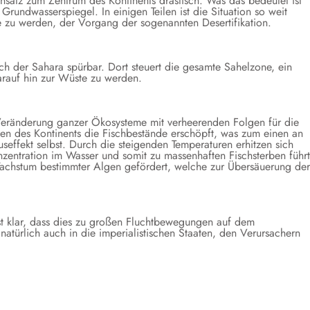
satz zum Zentrum des Kontinents drastisch. Was das bedeutet ist
Grundwasserspiegel. In einigen Teilen ist die Situation so weit
e zu werden, der Vorgang der sogenannten Desertifikation.
ich der Sahara spürbar. Dort steuert die gesamte Sahelzone, ein
arauf hin zur Wüste zu werden.
 Veränderung ganzer Ökosysteme mit verheerenden Folgen für die
len des Kontinents die Fischbestände erschöpft, was zum einen an
useffekt selbst. Durch die steigenden Temperaturen erhitzen sich
zentration im Wasser und somit zu massenhaften Fischsterben führt
achstum bestimmter Algen gefördert, welche zur Übersäuerung der
ist klar, dass dies zu großen Fluchtbewegungen auf dem
natürlich auch in die imperialistischen Staaten, den Verursachern