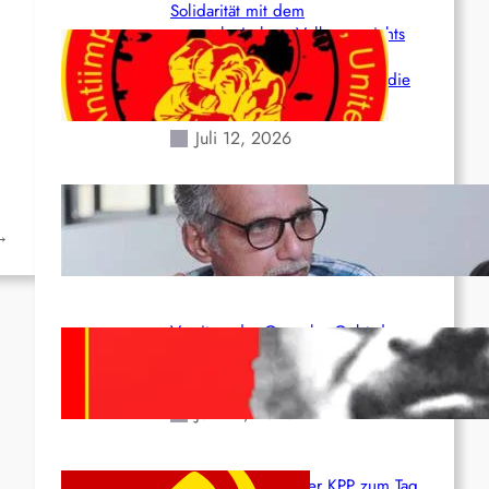
Solidarität mit dem
venezolanischem Volk angesichts
der verlorenen Leben und der
katastrophalen Situation durch die
Erdbeben des 24. Juni!
Juli 12, 2026
Indien: „Die Politik der
Kapitulation“ von K. Murali (Ajith)
→
Juli 1, 2026
Vorsitzender Gonzalo: Gebt das
Leben für die Partei und die
Revolution!
Juni 19, 2026
Beschluss des ZK der KPP zum Tag