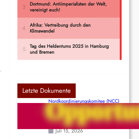
.
Letzte Dokumente
Nordkoordinierungskomitee (NCC)
der Kommunistischen Partei Indiens
(Maoistisch): Postmoderner
Opportunismus
Juli 15, 2026