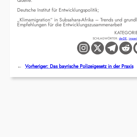
Quelle:
Deutsche Institut für Entwicklungspolitik;
„Klimamigration“ in Subsahara-Afrika – Trends und grun
Empfehlungen für die Entwicklungszusammenarbeit
KATEGORI
SCHLAGWÖRTER:
de-DE
, 
imper
←
Vorheriger:
Das bayrische Polizeigesetz in der Praxis