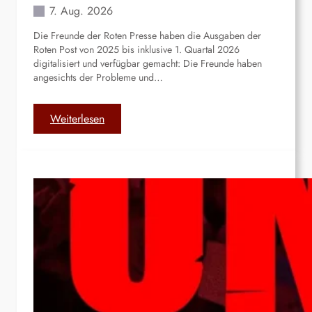
i
V
7. Aug. 2026
g
o
Die Freunde der Roten Presse haben die Ausgaben der
e
l
Roten Post von 2025 bis inklusive 1. Quartal 2026
w
k
digitalisiert und verfügbar gemacht: Die Freunde haben
a
i
angesichts der Probleme und…
l
n
t
V
i
:
Weiterlesen
l
A
a
u
K
s
e
g
n
a
n
b
e
e
d
n
y
d
,
e
R
r
i
R