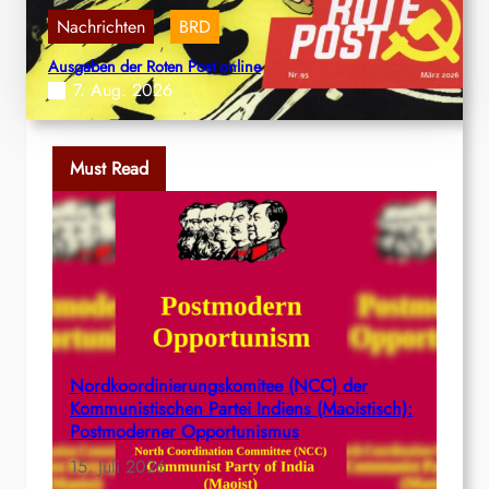
Nachrichten
BRD
, 
Ausgaben der Roten Post online
7. Aug. 2026
Must Read
Nordkoordinierungskomitee (NCC) der
Kommunistischen Partei Indiens (Maoistisch):
Postmoderner Opportunismus
15. Juli 2026