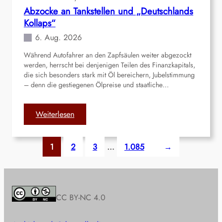
Abzocke an Tankstellen und „Deutschlands
s
Kollaps“
c
h
6. Aug. 2026
e
Während Autofahrer an den Zapfsäulen weiter abgezockt
L
werden, herrscht bei denjenigen Teilen des Finanzkapitals,
i
die sich besonders stark mit Öl bereichern, Jubelstimmung
g
– denn die gestiegenen Ölpreise und staatliche…
a
(
A
:
Weiterlesen
I
A
L
b
1
2
3
…
1.085
→
)
z
v
o
e
c
r
k
u
e
CC BY-NC 4.0
r
a
t
n