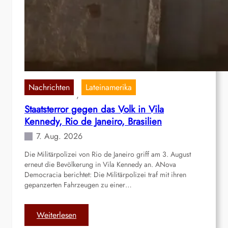
D
ä
n
e
m
a
r
k
Nachrichten
Lateinamerika
, 
:
Staatsterror gegen das Volk in Vila
A
Kennedy, Rio de Janeiro, Brasilien
u
f
7. Aug. 2026
s
Die Militärpolizei von Rio de Janeiro griff am 3. August
t
erneut die Bevölkerung in Vila Kennedy an. ANova
a
Democracia berichtet: Die Militärpolizei traf mit ihren
n
gepanzerten Fahrzeugen zu einer…
d
i
n
:
Weiterlesen
T
S