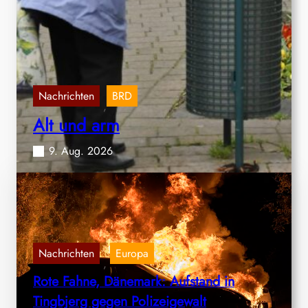
Nachrichten
BRD
,
Alt und arm
9. Aug. 2026
Nachrichten
Europa
, 
Rote Fahne, Dänemark: Aufstand in
Tingbjerg gegen Polizeigewalt