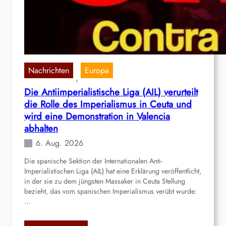
o
o
d
t
e
e
J
n
a
P
n
o
Nachrichten
Europa
, 
e
s
Die Antiimperialistische Liga (AIL) verurteilt
i
t
die Rolle des Imperialismus in Ceuta und
r
o
o
n
wird eine Demonstration in Valencia
,
l
abhalten
B
i
6. Aug. 2026
r
n
a
e
Die spanische Sektion der Internationalen Anti-
Imperialistischen Liga (AIL) hat eine Erklärung veröffentlicht,
s
in der sie zu dem jüngsten Massaker in Ceuta Stellung
i
bezieht, das vom spanischen Imperialismus verübt wurde:
l
…
i
e