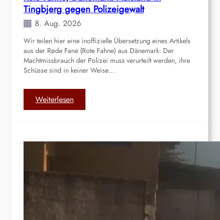
Tingbjerg gegen Polizeigewalt
8. Aug. 2026
Wir teilen hier eine inoffizielle Übersetzung eines Artikels
aus der Røde Fane (Rote Fahne) aus Dänemark: Der
Machtmissbrauch der Polizei muss verurteilt werden, ihre
Schüsse sind in keiner Weise…
:
Weiterlesen
R
o
t
e
F
a
h
n
e
,